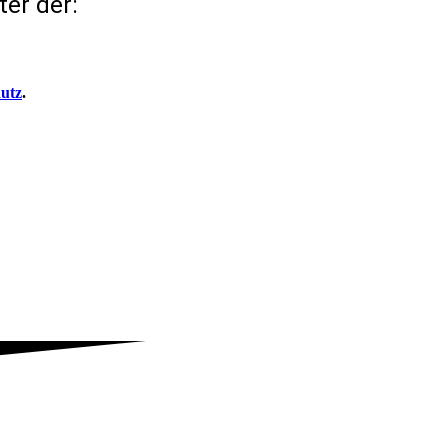
ter der:
utz
.